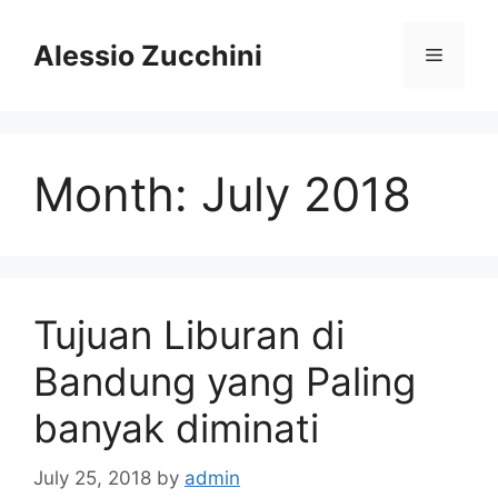
Skip
to
Alessio Zucchini
Menu
content
Month:
July 2018
Tujuan Liburan di
Bandung yang Paling
banyak diminati
July 25, 2018
by
admin