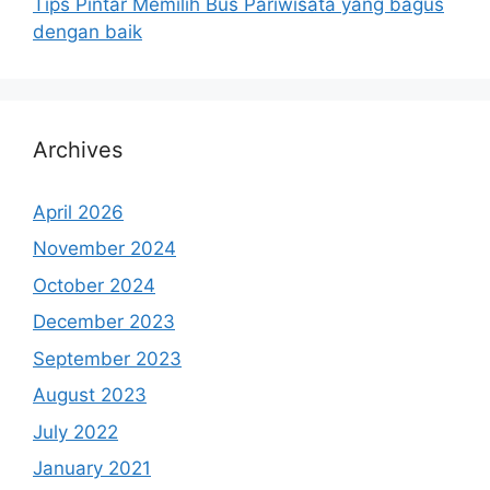
Tips Pintar Memilih Bus Pariwisata yang bagus
dengan baik
Archives
April 2026
November 2024
October 2024
December 2023
September 2023
August 2023
July 2022
January 2021