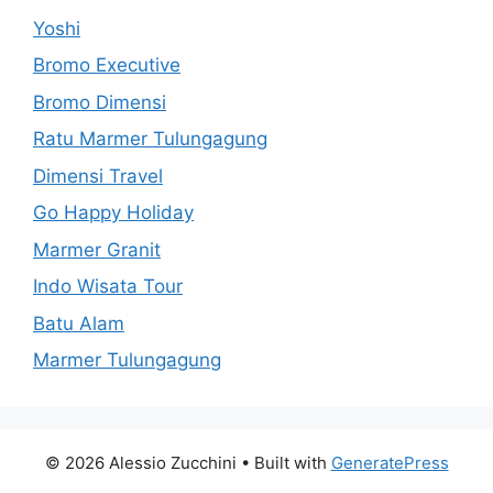
Yoshi
Bromo Executive
Bromo Dimensi
Ratu Marmer Tulungagung
Dimensi Travel
Go Happy Holiday
Marmer Granit
Indo Wisata Tour
Batu Alam
Marmer Tulungagung
© 2026 Alessio Zucchini
• Built with
GeneratePress