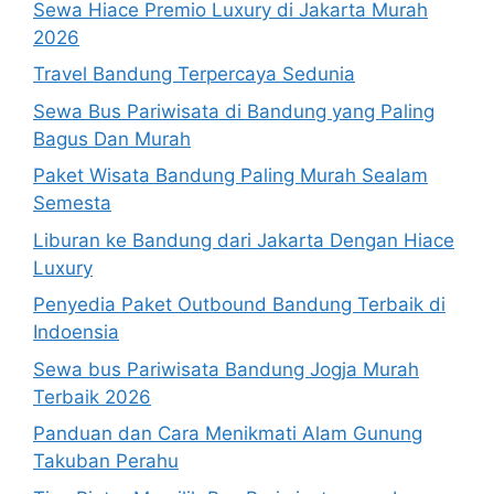
Sewa Hiace Premio Luxury di Jakarta Murah
2026
Travel Bandung Terpercaya Sedunia
Sewa Bus Pariwisata di Bandung yang Paling
Bagus Dan Murah
Paket Wisata Bandung Paling Murah Sealam
Semesta
Liburan ke Bandung dari Jakarta Dengan Hiace
Luxury
Penyedia Paket Outbound Bandung Terbaik di
Indoensia
Sewa bus Pariwisata Bandung Jogja Murah
Terbaik 2026
Panduan dan Cara Menikmati Alam Gunung
Takuban Perahu