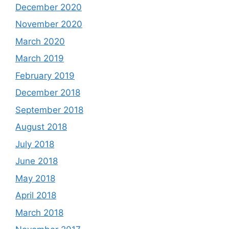
December 2020
November 2020
March 2020
March 2019
February 2019
December 2018
September 2018
August 2018
July 2018
June 2018
May 2018
April 2018
March 2018