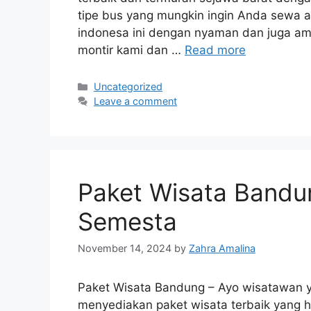
tipe bus yang mungkin ingin Anda sewa a
indonesa ini dengan nyaman dan juga am
montir kami dan …
Read more
Categories
Uncategorized
Leave a comment
Paket Wisata Bandu
Semesta
November 14, 2024
by
Zahra Amalina
Paket Wisata Bandung – Ayo wisatawan y
menyediakan paket wisata terbaik yang 