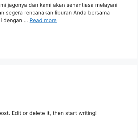
mi jagonya dan kami akan senantiasa melayani
an segera rencanakan liburan Anda bersama
ani dengan …
Read more
st. Edit or delete it, then start writing!