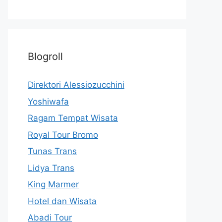
Blogroll
Direktori Alessiozucchini
Yoshiwafa
Ragam Tempat Wisata
Royal Tour Bromo
Tunas Trans
Lidya Trans
King Marmer
Hotel dan Wisata
Abadi Tour