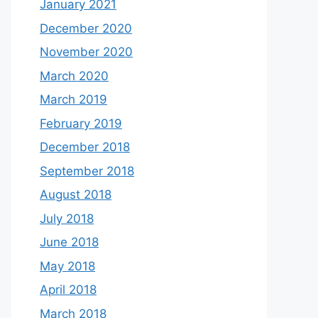
January 2021
December 2020
November 2020
March 2020
March 2019
February 2019
December 2018
September 2018
August 2018
July 2018
June 2018
May 2018
April 2018
March 2018