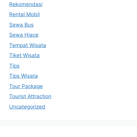
Rekomendasi
Rental Mobil
Sewa Bus
Sewa Hiace
Tempat Wisata
Tiket Wisata
Tips
Tips Wisata
Tour Package
Tourist Attraction
Uncategorized