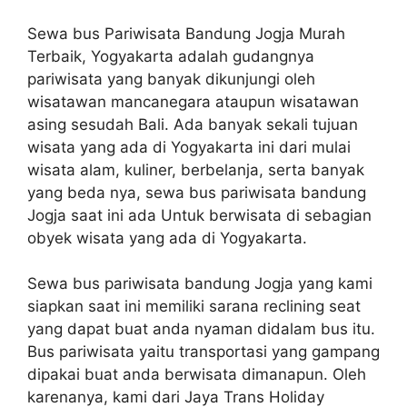
Sewa bus Pariwisata Bandung Jogja Murah
Terbaik, Yogyakarta adalah gudangnya
pariwisata yang banyak dikunjungi oleh
wisatawan mancanegara ataupun wisatawan
asing sesudah Bali. Ada banyak sekali tujuan
wisata yang ada di Yogyakarta ini dari mulai
wisata alam, kuliner, berbelanja, serta banyak
yang beda nya, sewa bus pariwisata bandung
Jogja saat ini ada Untuk berwisata di sebagian
obyek wisata yang ada di Yogyakarta.
Sewa bus pariwisata bandung Jogja yang kami
siapkan saat ini memiliki sarana reclining seat
yang dapat buat anda nyaman didalam bus itu.
Bus pariwisata yaitu transportasi yang gampang
dipakai buat anda berwisata dimanapun. Oleh
karenanya, kami dari Jaya Trans Holiday