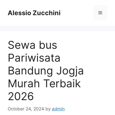
Skip
to
Alessio Zucchini
Menu
content
Sewa bus
Pariwisata
Bandung Jogja
Murah Terbaik
2026
October 24, 2024
by
admin