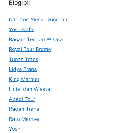
Blogroll
Direktori Alessiozucchini
Yoshiwafa
Ragam Tempat Wisata
Royal Tour Bromo
Tunas Trans
Lidya Trans
King Marmer
Hotel dan Wisata
Abadi Tour
Raden Trans
Ratu Marmer
Yoshi