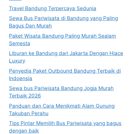
Travel Bandung Terpercaya Sedunia
Sewa Bus Pariwisata di Bandung yang Paling
Bagus Dan Murah
Paket Wisata Bandung Paling Murah Sealam
Semesta
Liburan ke Bandung dari Jakarta Dengan Hiace
Luxury
Penyedia Paket Outbound Bandung Terbaik di
Indoensia
Sewa bus Pariwisata Bandung Jogja Murah
Terbaik 2026
Panduan dan Cara Menikmati Alam Gunung
Takuban Perahu
Tips Pintar Memilih Bus Pariwisata yang bagus
dengan baik