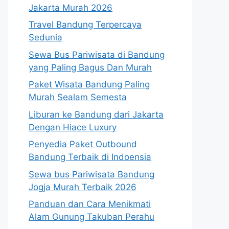
Jakarta Murah 2026
Travel Bandung Terpercaya
Sedunia
Sewa Bus Pariwisata di Bandung
yang Paling Bagus Dan Murah
Paket Wisata Bandung Paling
Murah Sealam Semesta
Liburan ke Bandung dari Jakarta
Dengan Hiace Luxury
Penyedia Paket Outbound
Bandung Terbaik di Indoensia
Sewa bus Pariwisata Bandung
Jogja Murah Terbaik 2026
Panduan dan Cara Menikmati
Alam Gunung Takuban Perahu