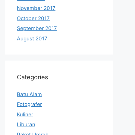
November 2017
October 2017
September 2017
August 2017
Categories
Batu Alam
Fotografer
Kuliner
Liburan
Paket Umrah