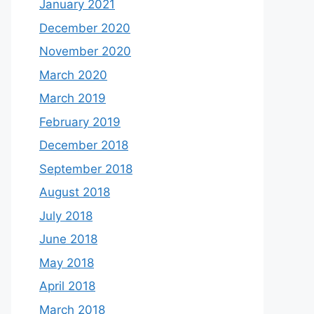
January 2021
December 2020
November 2020
March 2020
March 2019
February 2019
December 2018
September 2018
August 2018
July 2018
June 2018
May 2018
April 2018
March 2018