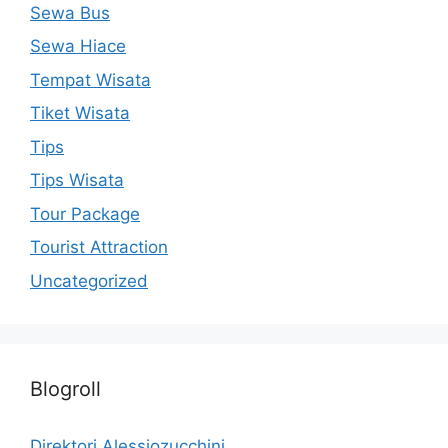
Sewa Bus
Sewa Hiace
Tempat Wisata
Tiket Wisata
Tips
Tips Wisata
Tour Package
Tourist Attraction
Uncategorized
Blogroll
Direktori Alessiozucchini