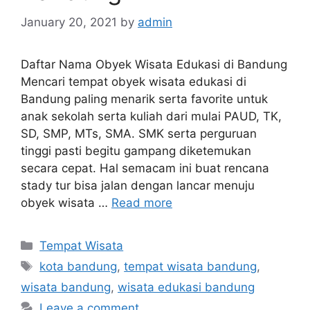
January 20, 2021
by
admin
Daftar Nama Obyek Wisata Edukasi di Bandung
Mencari tempat obyek wisata edukasi di
Bandung paling menarik serta favorite untuk
anak sekolah serta kuliah dari mulai PAUD, TK,
SD, SMP, MTs, SMA. SMK serta perguruan
tinggi pasti begitu gampang diketemukan
secara cepat. Hal semacam ini buat rencana
stady tur bisa jalan dengan lancar menuju
obyek wisata …
Read more
Categories
Tempat Wisata
Tags
kota bandung
,
tempat wisata bandung
,
wisata bandung
,
wisata edukasi bandung
Leave a comment