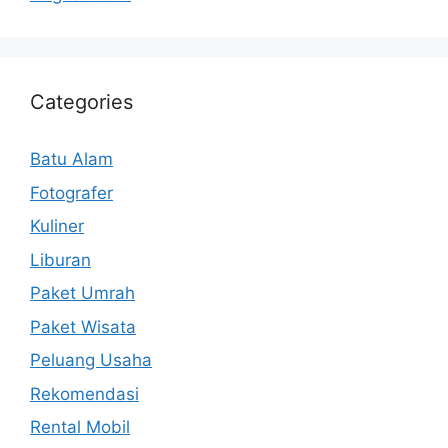
Categories
Batu Alam
Fotografer
Kuliner
Liburan
Paket Umrah
Paket Wisata
Peluang Usaha
Rekomendasi
Rental Mobil