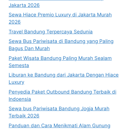
Jakarta 2026
Sewa Hiace Premio Luxury di Jakarta Murah
2026
Travel Bandung Terpercaya Sedunia
Sewa Bus Pariwisata di Bandung yang Paling
Bagus Dan Murah
Paket Wisata Bandung Paling Murah Sealam
Semesta
Liburan ke Bandung dari Jakarta Dengan Hiace
Luxury
Penyedia Paket Outbound Bandung Terbaik di
Indoensia
Sewa bus Pariwisata Bandung Jogja Murah
Terbaik 2026
Panduan dan Cara Menikmati Alam Gunung