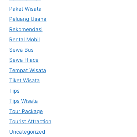
Paket Wisata
Peluang Usaha
Rekomendasi
Rental Mobil
Sewa Bus
Sewa Hiace
Tempat Wisata
Tiket Wisata
Tips
Tips Wisata
Tour Package
Tourist Attraction
Uncategorized