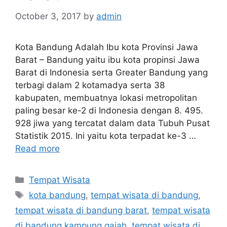
October 3, 2017
by
admin
Kota Bandung Adalah Ibu kota Provinsi Jawa
Barat – Bandung yaitu ibu kota propinsi Jawa
Barat di Indonesia serta Greater Bandung yang
terbagi dalam 2 kotamadya serta 38
kabupaten, membuatnya lokasi metropolitan
paling besar ke-2 di Indonesia dengan 8. 495.
928 jiwa yang tercatat dalam data Tubuh Pusat
Statistik 2015. Ini yaitu kota terpadat ke-3 …
Read more
Categories
Tempat Wisata
Tags
kota bandung
,
tempat wisata di bandung
,
tempat wisata di bandung barat
,
tempat wisata
di bandung kampung gajah
,
tempat wisata di