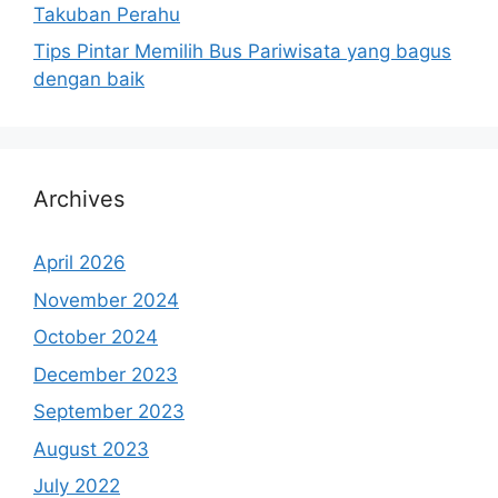
Takuban Perahu
Tips Pintar Memilih Bus Pariwisata yang bagus
dengan baik
Archives
April 2026
November 2024
October 2024
December 2023
September 2023
August 2023
July 2022