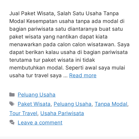
Jual Paket Wisata, Salah Satu Usaha Tanpa
Modal Kesempatan usaha tanpa ada modal di
bagian pariwisata satu diantaranya buat satu
paket wisata yang nantikan dapat kiata
menawarkan pada calon calon wisatawan. Saya
dapat berikan kalau usaha di bagian pariwisata
terutama tur paket wisata ini tidak
membutuhkan modal. Seperti awal saya mulai
usaha tur travel saya …
Read more
Categories
Peluang Usaha
Tags
Paket Wisata
,
Peluang Usaha
,
Tanpa Modal
,
Tour Travel
,
Usaha Pariwisata
Leave a comment