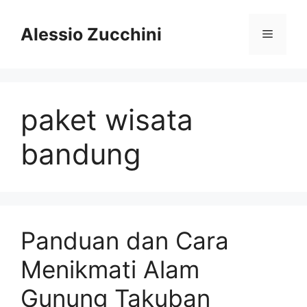
Skip
to
Alessio Zucchini
Menu
content
paket wisata
bandung
Panduan dan Cara
Menikmati Alam
Gunung Takuban