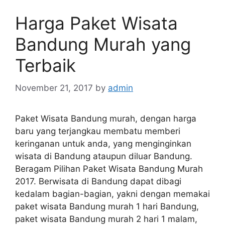
Harga Paket Wisata
Bandung Murah yang
Terbaik
November 21, 2017
by
admin
Paket Wisata Bandung murah, dengan harga
baru yang terjangkau membatu memberi
keringanan untuk anda, yang menginginkan
wisata di Bandung ataupun diluar Bandung.
Beragam Pilihan Paket Wisata Bandung Murah
2017. Berwisata di Bandung dapat dibagi
kedalam bagian-bagian, yakni dengan memakai
paket wisata Bandung murah 1 hari Bandung,
paket wisata Bandung murah 2 hari 1 malam,