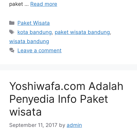
paket …
Read more
Categories
Paket Wisata
Tags
kota bandung
,
paket wisata bandung
,
wisata bandung
Leave a comment
Yoshiwafa.com Adalah
Penyedia Info Paket
wisata
September 11, 2017
by
admin