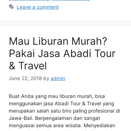
Leave a comment
Mau Liburan Murah?
Pakai Jasa Abadi Tour
& Travel
June 22, 2018
by
admin
Buat Anda yang mau liburan murah, bisa
menggunakan jasa Abadi Tour & Travel yang
merupakan salah satu biro paling profesional di
Jawa-Bali. Berpengalaman dan sangat
menguasai semua area wisata. Menyediakan