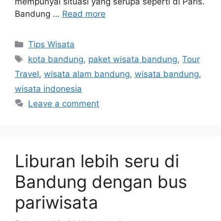
mempunyai situasi yang serupa seperti di Paris.
Bandung …
Read more
Categories
Tips Wisata
Tags
kota bandung
,
paket wisata bandung
,
Tour
Travel
,
wisata alam bandung
,
wisata bandung
,
wisata indonesia
Leave a comment
Liburan lebih seru di
Bandung dengan bus
pariwisata