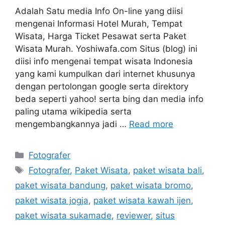
Adalah Satu media Info On-line yang diisi
mengenai Informasi Hotel Murah, Tempat
Wisata, Harga Ticket Pesawat serta Paket
Wisata Murah. Yoshiwafa.com Situs (blog) ini
diisi info mengenai tempat wisata Indonesia
yang kami kumpulkan dari internet khusunya
dengan pertolongan google serta direktory
beda seperti yahoo! serta bing dan media info
paling utama wikipedia serta
mengembangkannya jadi …
Read more
Categories
Fotografer
Tags
Fotografer
,
Paket Wisata
,
paket wisata bali
,
paket wisata bandung
,
paket wisata bromo
,
paket wisata jogja
,
paket wisata kawah ijen
,
paket wisata sukamade
,
reviewer
,
situs