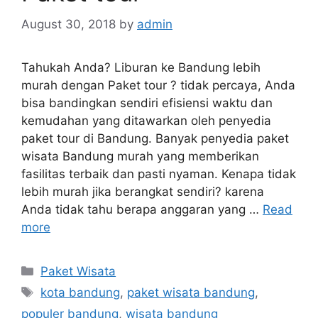
August 30, 2018
by
admin
Tahukah Anda? Liburan ke Bandung lebih
murah dengan Paket tour ? tidak percaya, Anda
bisa bandingkan sendiri efisiensi waktu dan
kemudahan yang ditawarkan oleh penyedia
paket tour di Bandung. Banyak penyedia paket
wisata Bandung murah yang memberikan
fasilitas terbaik dan pasti nyaman. Kenapa tidak
lebih murah jika berangkat sendiri? karena
Anda tidak tahu berapa anggaran yang …
Read
more
Categories
Paket Wisata
Tags
kota bandung
,
paket wisata bandung
,
populer bandung
,
wisata bandung