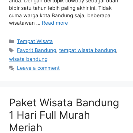
anda. Dengan bertopik cowboy sebagai buah
bibir satu tahun lebih paling akhir ini. Tidak
cuma warga kota Bandung saja, beberapa
wisatawan …
Read more
Categories
Tempat Wisata
Tags
Favorit Bandung
,
tempat wisata bandung
,
wisata bandung
Leave a comment
Paket Wisata Bandung
1 Hari Full Murah
Meriah