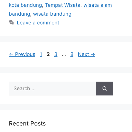
kota bandung
,
Tempat Wisata
,
wisata alam
bandung
,
wisata bandung
Leave a comment
Page
Page
Page
Page
←
Previous
1
2
3
…
8
Next
→
Search
for:
Recent Posts